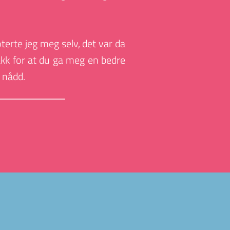
erte jeg meg selv, det var da 
akk for at du ga meg en bedre 
 nådd.