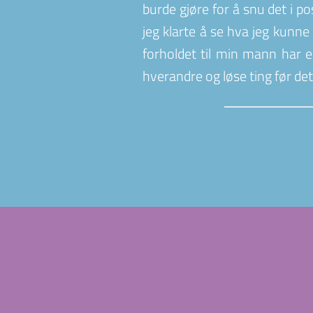
burde gjøre for å snu det i p
jeg klarte å se hva jeg kunne
forholdet til min mann har e
hverandre og løse ting før det b