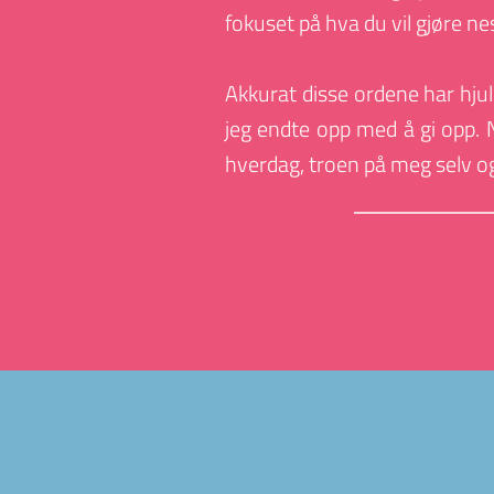
fokuset på hva du vil gjøre 
Akkurat disse ordene har hjul
jeg endte opp med å gi opp. N
hverdag, troen på meg selv o