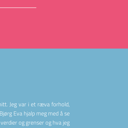
t. Jeg var i et ræva forhold, 
Bjørg Eva hjalp meg med å se 
verdier og grenser og hva jeg 