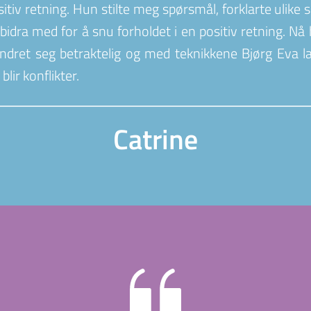
ositiv retning. Hun stilte meg spørsmål, forklarte uli
 bidra med for å snu forholdet i en positiv retning. Nå 
ndret seg betraktelig og med teknikkene Bjørg Eva lært
lir konflikter.
Catrine