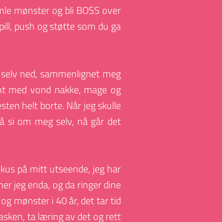
amle mønster og bli BOSS over 
spill, push og støtte som du ga 
g selv ned, sammenlignet meg 
ant med vond nakke, mage og 
en helt borte. Når jeg skulle 
 si om meg selv, nå går det 
okus på mitt utseende, jeg har 
ner jeg enda, og da ringer dine 
g mønster i 40 år, det tar tid 
asken, ta læring av det og rett 