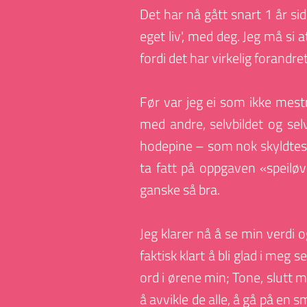
Det har nå gått snart 1 år si
eget liv', med deg. Jeg må si a
fordi det har virkelig forandret
Før var jeg ei som ikke mest
med andre, selvbildet og se
hodepine – som nok skyldtes a
ta fatt på oppgaven «speilø
ganske så bra.
Jeg klarer nå å se min verdi o
faktisk klart å bli glad i meg 
ord i ørene min; Tone, slutt m
å avvikle de alle, å gå på en s