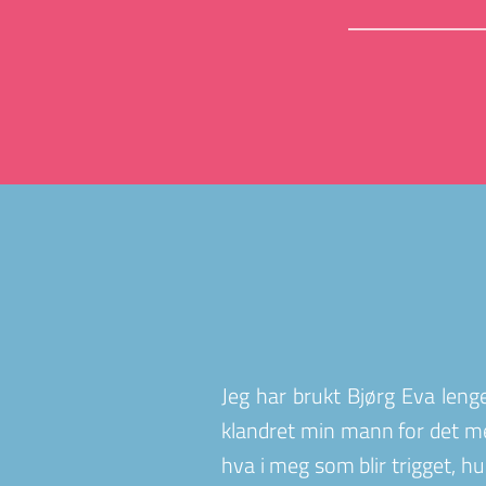
Jeg har brukt Bjørg Eva lenge
klandret min mann for det me
hva i meg som blir trigget, h