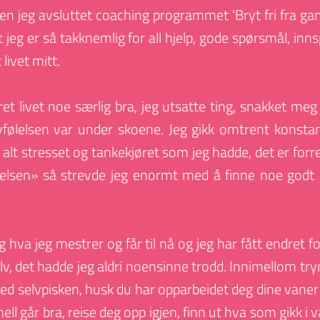
den jeg avsluttet coaching programmet 'Bryt fri fra g
t jeg er så takknemlig for all hjelp, gode spørsmål, inn
 livet mitt.
ret livet noe særlig bra, jeg utsatte ting, snakket me
lvfølelsen var under skoene. Jeg gikk omtrent konst
lt stresset og tankekjøret som jeg hadde, det er forrest
velsen» så strevde jeg enormt med å finne noe godt å
g hva jeg mestrer og får til nå og jeg har fått endret f
selv, det hadde jeg aldri noensinne trodd. Innimellom try
ed selvpisken, husk du har opparbeidet deg dine vaner o
mell går bra, reise deg opp igjen, finn ut hva som gikk i v