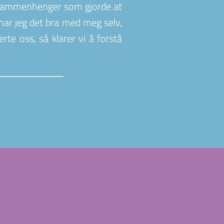
ke sammenhenger som gjorde at 
har jeg det bra med meg selv, 
e oss, så klarer vi å forstå 