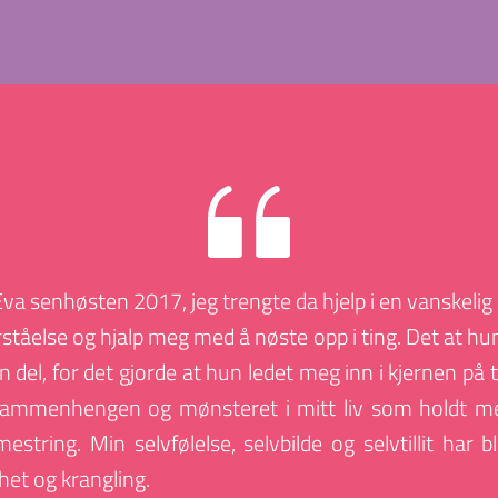
a senhøsten 2017, jeg trengte da hjelp i en vanskelig s
åelse og hjalp meg med å nøste opp i ting. Det at hun
n del, for det gjorde at hun ledet meg inn i kjernen på
ammenhengen og mønsteret i mitt liv som holdt meg t
tring. Min selvfølelse, selvbilde og selvtillit har b
het og krangling.