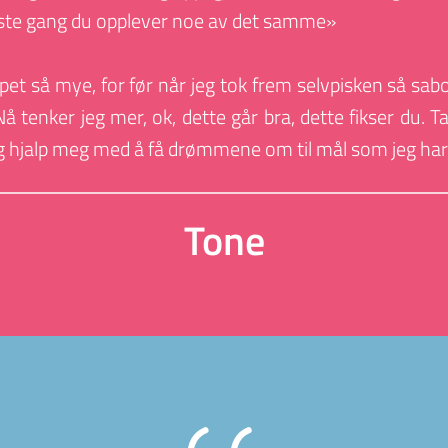
neste gang du opplever noe av det samme»
pet så mye, for før når jeg tok frem selvpisken så sabot
å tenker jeg mer, ok, dette går bra, dette fikser du. T
g hjalp meg med å få drømmene om til mål som jeg har
Tone