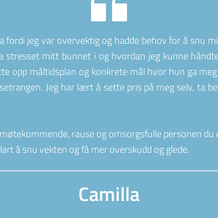
 fordi jeg var overvektig og hadde behov for å snu mitt
va stresset mitt bunnet i og hvordan jeg kunne håndte
tte opp måltidsplan og konkrete mål hvor hun ga meg v
isetrangen. Jeg har lært å sette pris på meg selv, ta be
n imøtekommende, rause og omsorgsfulle personen du e
 klart å snu vekten og få mer overskudd og glede.
Camilla