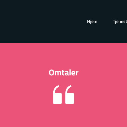
Hjem
Tjenes
Omtaler