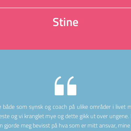
Stine
 både som synsk og coach på ulike områder i livet mit
ste og vi kranglet mye og dette gikk ut over ungene. 
un gjorde meg bevisst på hva som er mitt ansvar, mine 